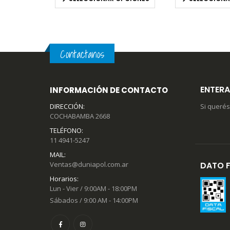
upuesto
Contactanos
ENTERA
INFORMACIÓN DE CONTACTO
DIRECCIÓN:
Si querés
COCHABAMBA 2668
TELÉFONO:
11 4941-5247
MAIL:
Ventas@duniapol.com.ar
DATO F
Horarios:
Lun - Vier / 9:00AM - 18:00PM
Sábados / 9:00 AM - 14:00PM