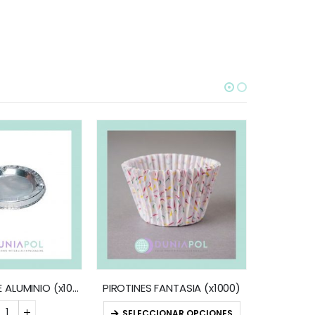
SELEC
CENICEROS DE ALUMINIO (x100)
PIROTINES FANTASIA (x1000)
SELECCIONAR OPCIONES