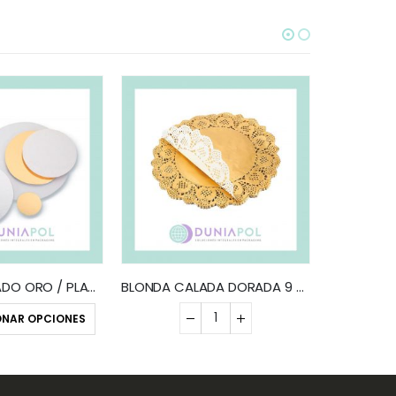
CONFITER
Añadir
DISCO LAMINADO ORO / PLATA (x10)
BLONDA CALADA DORADA 9 CM (x100)
ONAR OPCIONES
Añadir al presupuesto