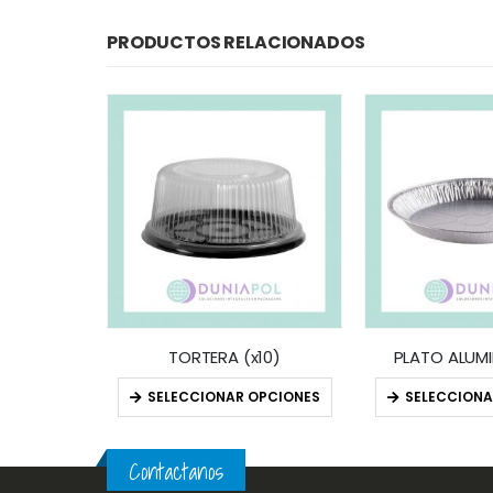
PRODUCTOS RELACIONADOS
BANDEJAS RECTANGULAR DORADAS / PLATA (x10)
TORTERA (x10)
PLATO ALUMI
OPCIONES
SELECCIONAR OPCIONES
SELECCIONA
Contactanos