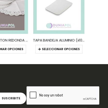
BANDEJA CARTON REDONDA (x100)
TAPA BANDEJA ALUMINIO (x100)
ONAR OPCIONES
SELECCIONAR OPCIONES
Añadir