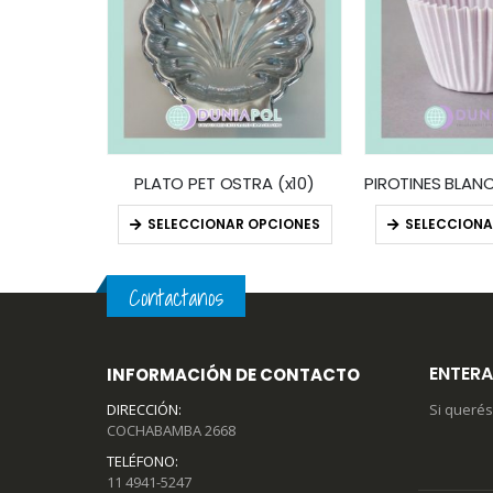
 (x KG)
PLATO PET OSTRA (x10)
OPCIONES
SELECCIONAR OPCIONES
SELECCIONA
Contactanos
ENTERA
INFORMACIÓN DE CONTACTO
DIRECCIÓN:
Si querés
COCHABAMBA 2668
TELÉFONO:
11 4941-5247