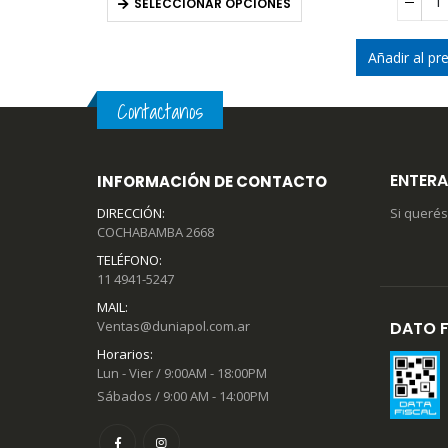
OPCIONES
SELECCIONAR OPCIONES
Añadir al p
Contactanos
ENTERA
INFORMACIÓN DE CONTACTO
DIRECCIÓN:
Si querés
COCHABAMBA 2668
TELÉFONO:
11 4941-5247
MAIL:
Ventas@duniapol.com.ar
DATO F
Horarios:
Lun - Vier / 9:00AM - 18:00PM
Sábados / 9:00 AM - 14:00PM