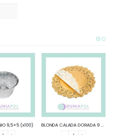
TO
SELEC
IO 9,5×5 (x100)
BLONDA CALADA DORADA 9 CM (x100)