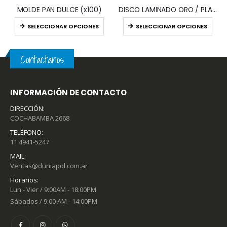
Añadir al 
N DULCE (x100)
DISCO LAMINADO ORO / PLATA (x10)
CIONAR OPCIONES
SELECCIONAR OPCIONES
Contactanos
INFORMACIÓN DE CONTACTO
DIRECCIÓN:
COCHABAMBA 2668
TELÉFONO:
11 4941-5247
MAIL:
Ventas@duniapol.com.ar
Horarios:
Lun - Vier / 9:00AM - 18:00PM
Sábados / 9:00 AM - 14:00PM