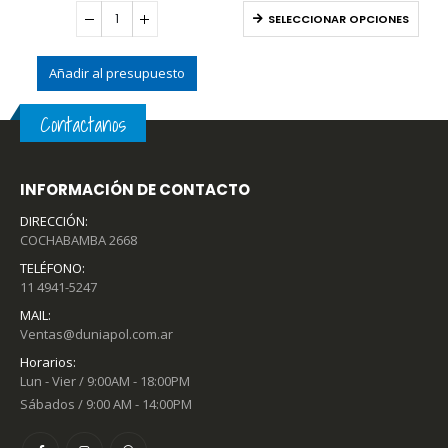
SELECCIONAR OPCIONES
esto
Contactanos
INFORMACIÓN DE CONTACTO
DIRECCIÓN:
COCHABAMBA 2668
TELÉFONO:
11 4941-5247
MAIL:
Ventas@duniapol.com.ar
Horarios:
Lun - Vier / 9:00AM - 18:00PM
Sábados / 9:00 AM - 14:00PM