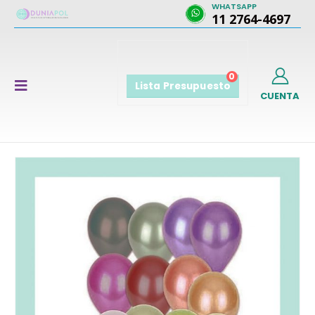
WHATSAPP
11 2764-4697
0
Lista Presupuesto
CUENTA