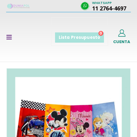
WHATSAPP
11 2764-4697
0
Lista Presupuesto
CUENTA