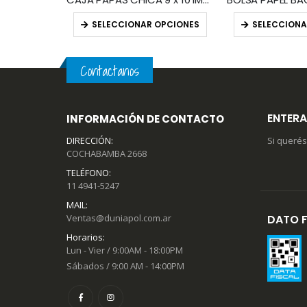
OPCIONES
SELECCIONAR OPCIONES
SELECCIONA
Contactanos
ENTERA
INFORMACIÓN DE CONTACTO
DIRECCIÓN:
Si querés
COCHABAMBA 2668
TELÉFONO:
11 4941-5247
MAIL:
Ventas@duniapol.com.ar
DATO F
Horarios:
Lun - Vier / 9:00AM - 18:00PM
Sábados / 9:00 AM - 14:00PM